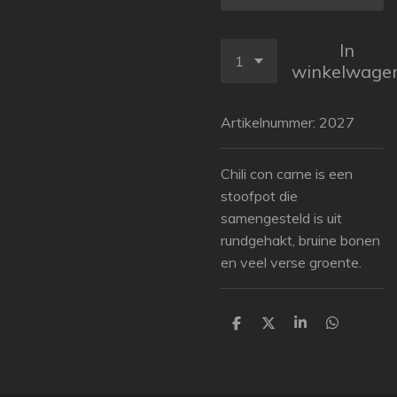
In
winkelwage
Artikelnummer:
2027
Chili con carne is een
stoofpot die
samengesteld is uit
rundgehakt, bruine bonen
en veel verse groente.
D
D
S
D
e
e
h
e
l
e
a
l
e
l
r
e
n
e
n