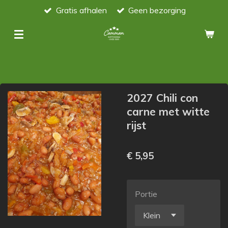
Gratis afhalen
Geen bezorging
Ga
direct
naar
de
hoofdinhoud
2027 Chili con
carne met witte
rijst
€ 5,95
Portie