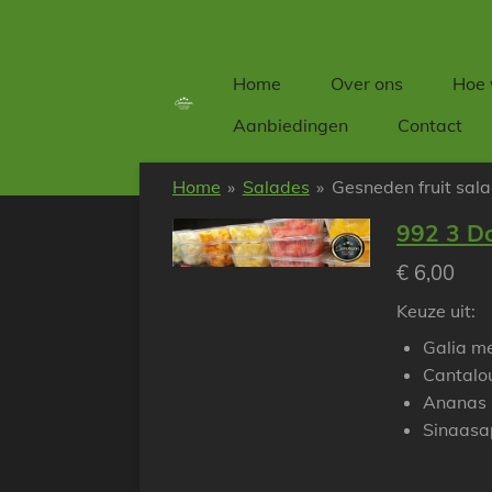
Ga
direct
naar
Home
Over ons
Hoe 
de
Aanbiedingen
Contact
hoofdinhoud
Home
»
Salades
»
Gesneden fruit sal
992 3 Do
€ 6,00
Keuze uit:
Galia m
Cantalo
Ananas
Sinaasa