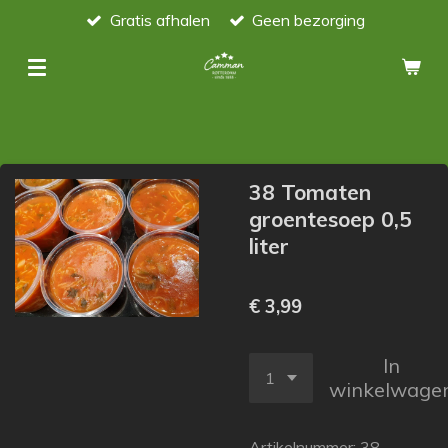
Gratis afhalen
Geen bezorging
Ga
direct
naar
de
hoofdinhoud
38 Tomaten
groentesoep 0,5
liter
€ 3,99
In
winkelwage
Artikelnummer:
38