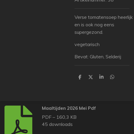
Verse tomatensoep heerlijk
en is ook nog eens
supergezond.
vegetarisch
Bevat: Gluten, Selderij
D
D
S
D
e
e
h
e
l
e
a
l
e
l
r
e
n
e
n
Maaltijden 2026 Mei Pdf
PDF – 160,3 KB
45 downloads