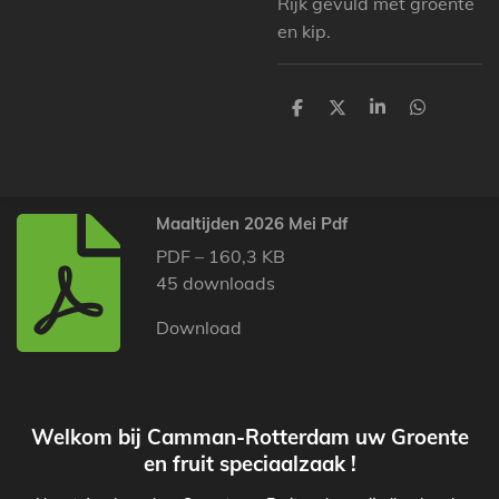
Rijk gevuld met groente
en kip.
D
D
S
D
e
e
h
e
l
e
a
l
e
l
r
e
n
e
n
Maaltijden 2026 Mei Pdf
PDF – 160,3 KB
45 downloads
Download
Welkom bij Camman-Rotterdam uw Groente
en fruit speciaalzaak !