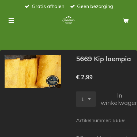
Gratis afhalen
Geen bezorging
Ga
direct
naar
de
hoofdinhoud
5669 Kip loempia
€ 2,99
In
winkelwage
Artikelnummer:
5669