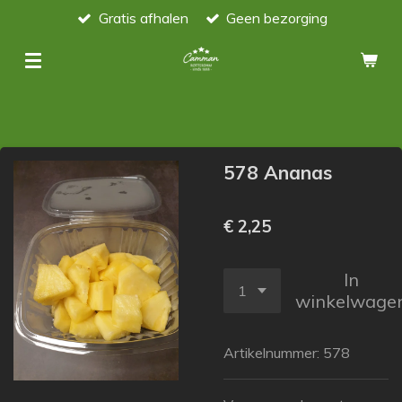
Gratis afhalen
Geen bezorging
Ga
direct
naar
de
hoofdinhoud
578 Ananas
€ 2,25
In
winkelwage
Artikelnummer:
578