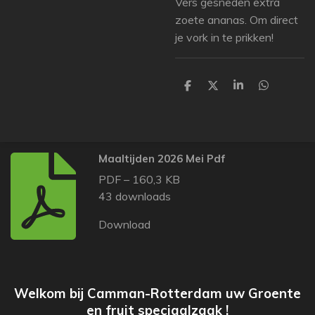
Vers gesneden extra
zoete ananas. Om direct
je vork in te prikken!
D
D
S
D
e
e
h
e
l
e
a
l
e
l
r
e
n
e
n
Maaltijden 2026 Mei Pdf
PDF – 160,3 KB
43 downloads
Download
Welkom bij Camman-Rotterdam uw Groente
en fruit speciaalzaak !