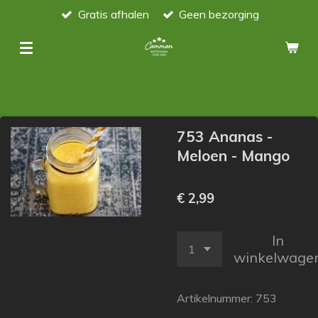
Gratis afhalen
Geen bezorging
Ga
direct
naar
de
hoofdinhoud
753 Ananas -
Meloen - Mango
€ 2,99
In
winkelwage
Artikelnummer:
753