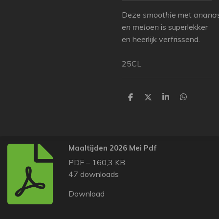
Deze
smoothie
met
anana
en meloen
is superlekker
en heerlijk verfrissend.
25CL
D
D
S
D
e
e
h
e
l
e
a
l
e
l
r
e
n
e
n
Maaltijden 2026 Mei Pdf
PDF – 160,3 KB
47 downloads
Download