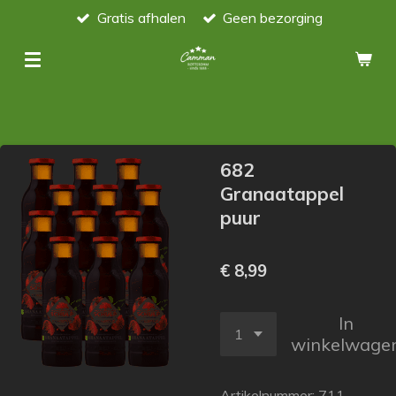
Gratis afhalen
Geen bezorging
Ga
direct
naar
de
hoofdinhoud
682
Granaatappel
puur
€ 8,99
In
winkelwage
Artikelnummer:
711