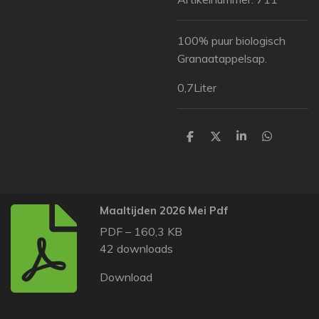
100% puur biologisch
Granaatappelsap.
0,7Liter
D
D
S
D
e
e
h
e
l
e
a
l
e
l
r
e
n
e
n
Maaltijden 2026 Mei Pdf
PDF – 160,3 KB
42 downloads
Download