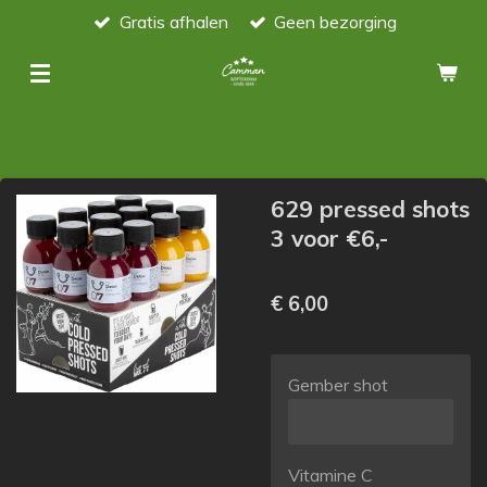
Gratis afhalen
Geen bezorging
Ga
direct
naar
de
hoofdinhoud
629 pressed shots
3 voor €6,-
€ 6,00
Gember shot
Vitamine C