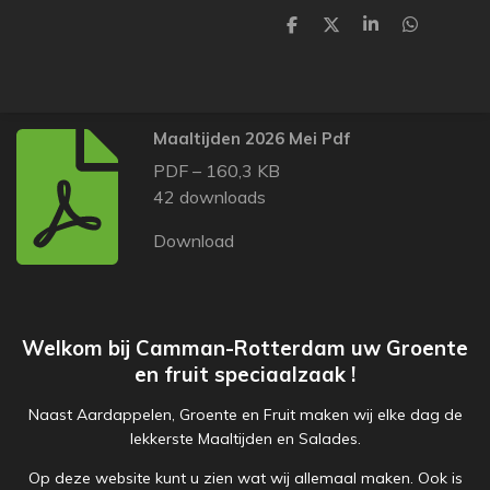
D
D
S
D
e
e
h
e
l
e
a
l
e
l
r
e
n
e
n
Maaltijden 2026 Mei Pdf
PDF – 160,3 KB
42 downloads
Download
Welkom bij Camman-Rotterdam uw Groente
en fruit speciaalzaak !
Naast Aardappelen, Groente en Fruit maken wij elke dag de
lekkerste Maaltijden en Salades.
Op deze website kunt u zien wat wij allemaal maken. Ook is